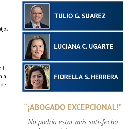
TULIO G. SUAREZ
ijos
LUCIANA C. UGARTE
 I-
FIORELLA S. HERRERA
n a
 de
a
“¡ABOGADO EXCEPCIONAL!”
No podría estar más satisfecho