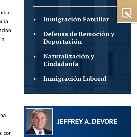
ilia.
Inmigración
Familiar
ilia
ación
Defensa de Remoción y
in
Deportación
Naturalización y
Ciudadanía
Inmigración
Laboral
una
JEFFREY A. DEVORE
s con