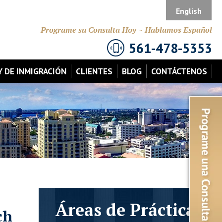
English
Programe su Consulta Hoy ~ Hablamos Español
561-478-5353
Y DE INMIGRACIÓN
CLIENTES
BLOG
CONTÁCTENOS
Áreas de Práctica
ch